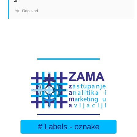
Je
Odgovori
# Labels - oznake