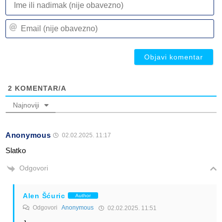
ili
n
Em
(n
(n
ob
ob
2
KOMENTAR/A
Najnoviji
Anonymous
02.02.2025. 11:17
Slatko
Odgovori
Alen Šćuric
Author
Odgovori
Anonymous
02.02.2025. 11:51