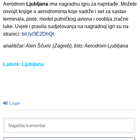
Aerodrom
Ljubljana
ima nagradnu igru za najmlađe. Možete
osvojit knjige o aerodromima koje sadrže i set za sastav
terminala, piste, model putničkog aviona i osoblja zračne
luke. Uvjeti i pravila sudjelovanja na nagradnoj igri su na
stranici:
bit.ly/3E2DhQt
analitičar: Alen Šćuric (Zagreb), foto: Aerodrom Ljubljana
Labels:
Ljubljana
Login
I