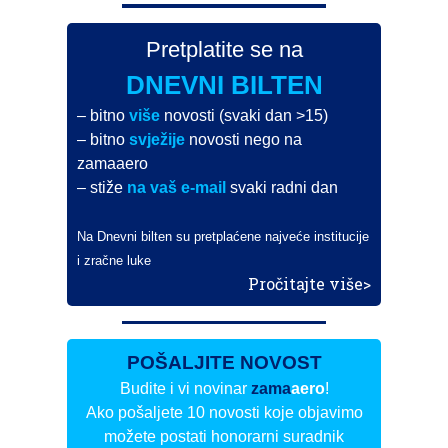
Pretplatite se na
DNEVNI BILTEN
– bitno
više
novosti (svaki dan >15)
– bitno
svježije
novosti nego na
zamaaero
– stiže
na vaš e-mail
svaki radni dan
Na Dnevni bilten su pretplaćene najveće institucije
i zračne luke
Pročitajte više>
POŠALJITE NOVOST
Budite i vi novinar
zama
aero
!
Ako pošaljete 10 novosti koje objavimo
možete postati honorarni suradnik