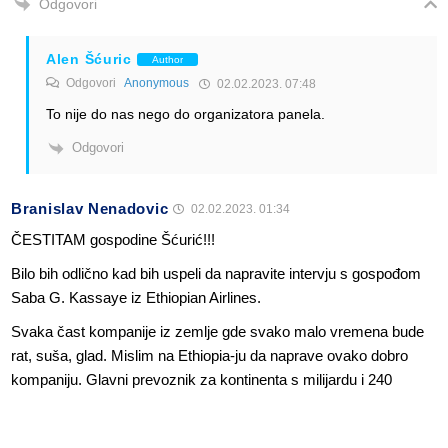
Odgovori
Alen Šćuric
Author
Odgovori
Anonymous
02.02.2023. 07:48
To nije do nas nego do organizatora panela.
Odgovori
Branislav Nenadovic
02.02.2023. 01:34
ČESTITAM gospodine Šćurić!!!
Bilo bih odlično kad bih uspeli da napravite intervju s gospođom
Saba G. Kassaye iz Ethiopian Airlines.
Svaka čast kompanije iz zemlje gde svako malo vremena bude
rat, suša, glad. Mislim na Ethiopia-ju da naprave ovako dobro
kompaniju. Glavni prevoznik za kontinenta s milijardu i 240
miliona ljudi i 30 miliona kvadartnih kilometara tj. 2-gi najveći
kontinent na svetu.