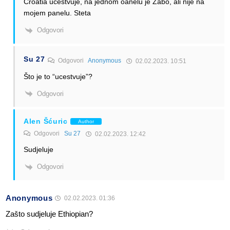
Croatia ucestvuje, na jednom oanelu je Žabo, ali nije na
mojem panelu. Steta
Odgovori
Su 27
Odgovori
Anonymous
02.02.2023. 10:51
Što je to “ucestvuje”?
Odgovori
Alen Šćuric
Author
Odgovori
Su 27
02.02.2023. 12:42
Sudjeluje
Odgovori
Anonymous
02.02.2023. 01:36
Zašto sudjeluje Ethiopian?