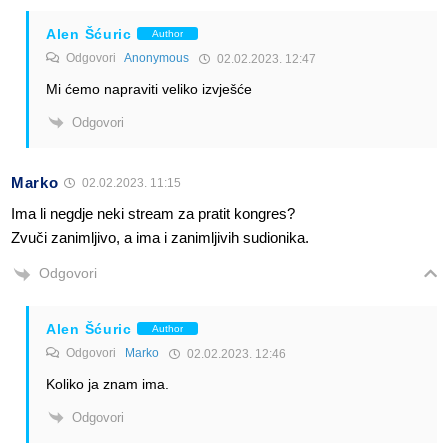
Alen Šćuric
Author
Odgovori
Anonymous
02.02.2023. 12:47
Mi ćemo napraviti veliko izvješće
Odgovori
Marko
02.02.2023. 11:15
Ima li negdje neki stream za pratit kongres?
Zvuči zanimljivo, a ima i zanimljivih sudionika.
Odgovori
Alen Šćuric
Author
Odgovori
Marko
02.02.2023. 12:46
Koliko ja znam ima.
Odgovori