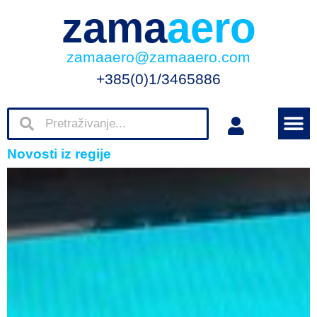
zama
aero
zamaaero@zamaaero.com
+385(0)1/3465886
Novosti iz regije