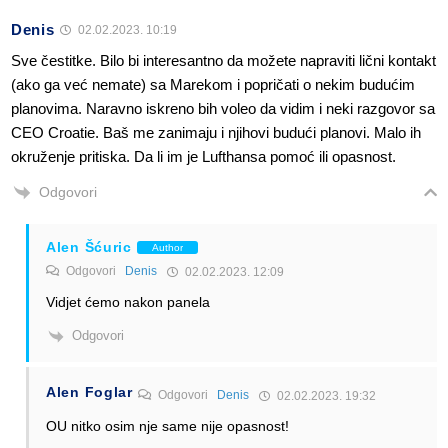
Denis
02.02.2023. 10:19
Sve čestitke. Bilo bi interesantno da možete napraviti lični kontakt
(ako ga već nemate) sa Marekom i popričati o nekim budućim
planovima. Naravno iskreno bih voleo da vidim i neki razgovor sa
CEO Croatie. Baš me zanimaju i njihovi budući planovi. Malo ih
okruženje pritiska. Da li im je Lufthansa pomoć ili opasnost.
Odgovori
Alen Šćuric
Author
Odgovori
Denis
02.02.2023. 12:09
Vidjet ćemo nakon panela
Odgovori
Alen Foglar
Odgovori
Denis
02.02.2023. 19:32
OU nitko osim nje same nije opasnost!