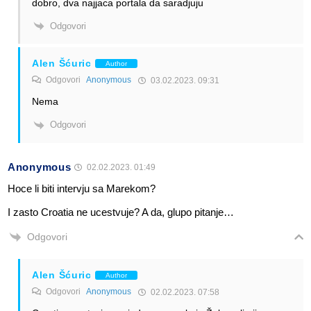
dobro, dva najjaca portala da saradjuju
Odgovori
Alen Šćuric
Author
Odgovori
Anonymous
03.02.2023. 09:31
Nema
Odgovori
Anonymous
02.02.2023. 01:49
Hoce li biti intervju sa Marekom?
I zasto Croatia ne ucestvuje? A da, glupo pitanje…
Odgovori
Alen Šćuric
Author
Odgovori
Anonymous
02.02.2023. 07:58