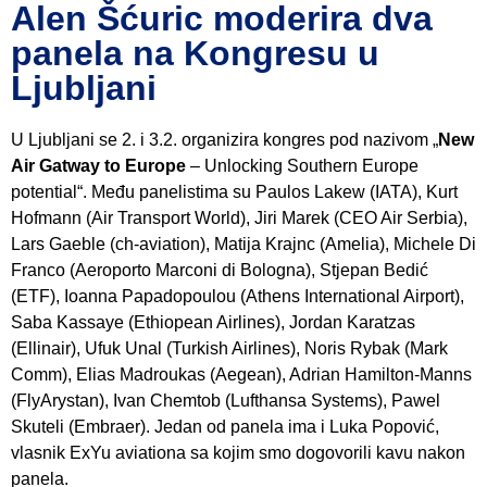
Alen Šćuric moderira dva
panela na Kongresu u
Ljubljani
U Ljubljani se 2. i 3.2. organizira kongres pod nazivom „
New
Air Gatway to Europe
– Unlocking Southern Europe
potential“. Među panelistima su Paulos Lakew (IATA), Kurt
Hofmann (Air Transport World), Jiri Marek (CEO Air Serbia),
Lars Gaeble (ch-aviation), Matija Krajnc (Amelia), Michele Di
Franco (Aeroporto Marconi di Bologna), Stjepan Bedić
(ETF), Ioanna Papadopoulou (Athens International Airport),
Saba Kassaye (Ethiopean Airlines), Jordan Karatzas
(Ellinair), Ufuk Unal (Turkish Airlines), Noris Rybak (Mark
Comm), Elias Madroukas (Aegean), Adrian Hamilton-Manns
(FlyArystan), Ivan Chemtob (Lufthansa Systems), Pawel
Skuteli (Embraer). Jedan od panela ima i Luka Popović,
vlasnik ExYu aviationa sa kojim smo dogovorili kavu nakon
panela.