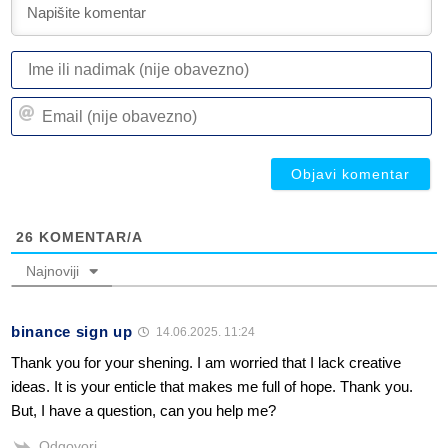
I
ili
n
Em
(n
(n
ob
ob
26
KOMENTAR/A
Najnoviji
binance sign up
14.06.2025. 11:24
Thank you for your shening. I am worried that I lack creative
ideas. It is your enticle that makes me full of hope. Thank you.
But, I have a question, can you help me?
Odgovori