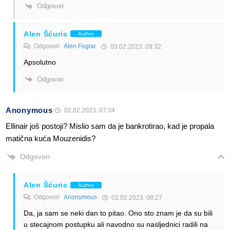
Odgovori
Alen Šćuric
Author
Odgovori
Alen Foglar
03.02.2023. 09:32
Apsolutno
Odgovori
Anonymous
02.02.2023. 07:34
Ellinair još postoji? Mislio sam da je bankrotirao, kad je propala
matična kuća Mouzenidis?
Odgovori
Alen Šćuric
Author
Odgovori
Anonymous
02.02.2023. 08:27
Da, ja sam se neki dan to pitao. Ono sto znam je da su bili
u stecajnom postupku ali navodno su nasljednici radili na