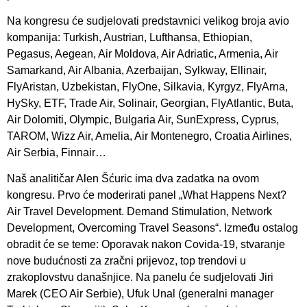
Na kongresu će sudjelovati predstavnici velikog broja avio
kompanija: Turkish, Austrian, Lufthansa, Ethiopian,
Pegasus, Aegean, Air Moldova, Air Adriatic, Armenia, Air
Samarkand, Air Albania, Azerbaijan, Sylkway, Ellinair,
FlyAristan, Uzbekistan, FlyOne, Silkavia, Kyrgyz, FlyArna,
HySky, ETF, Trade Air, Solinair, Georgian, FlyAtlantic, Buta,
Air Dolomiti, Olympic, Bulgaria Air, SunExpress, Cyprus,
TAROM, Wizz Air, Amelia, Air Montenegro, Croatia Airlines,
Air Serbia, Finnair…
Naš analitičar Alen Šćuric ima dva zadatka na ovom
kongresu. Prvo će moderirati panel „What Happens Next?
Air Travel Development. Demand Stimulation, Network
Development, Overcoming Travel Seasons“. Između ostalog
obradit će se teme: Oporavak nakon Covida-19, stvaranje
nove budućnosti za zračni prijevoz, top trendovi u
zrakoplovstvu današnjice. Na panelu će sudjelovati Jiri
Marek (CEO Air Serbie), Ufuk Unal (generalni manager