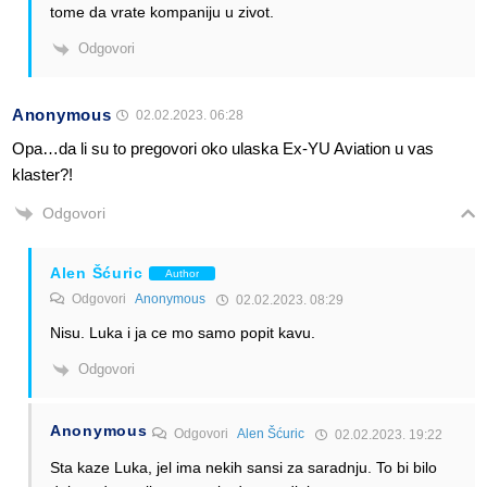
tome da vrate kompaniju u zivot.
Odgovori
Anonymous
02.02.2023. 06:28
Opa…da li su to pregovori oko ulaska Ex-YU Aviation u vas
klaster?!
Odgovori
Alen Šćuric
Author
Odgovori
Anonymous
02.02.2023. 08:29
Nisu. Luka i ja ce mo samo popit kavu.
Odgovori
Anonymous
Odgovori
Alen Šćuric
02.02.2023. 19:22
Sta kaze Luka, jel ima nekih sansi za saradnju. To bi bilo