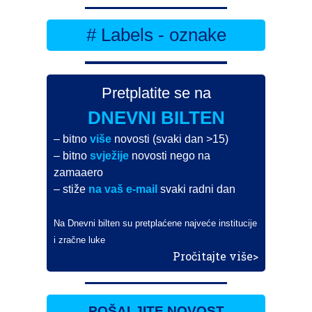
# Labels - oznake
Pretplatite se na
DNEVNI BILTEN
– bitno
više
novosti (svaki dan >15)
– bitno
svježije
novosti nego na
zamaaero
– stiže
na vaš e-mail
svaki radni dan
Na Dnevni bilten su pretplaćene najveće institucije
i zračne luke
Pročitajte više>
POŠALJITE NOVOST