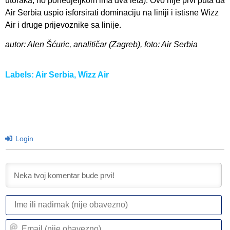
utoraka, no ponedjeljkom ima dva leta). Ovo nije prvi puta da
Air Serbia uspio isforsirati dominaciju na liniji i istisne Wizz
Air i druge prijevoznike sa linije.
autor: Alen Šćuric, analitičar (Zagreb), foto: Air Serbia
Labels:
Air Serbia
,
Wizz Air
Login
I
ili
n
Em
(n