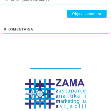
(n
ob
ob
0
KOMENTAR/A