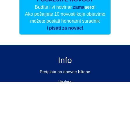
Budite i vi novinar
zama
aero
!
Ako pošaljete 10 novosti koje objavimo
možete postati honorarni suradnik
i pisati za novac!
Info
Pretplata na dnevne biltene
Update
O nama
Kontakt
Impressum
Privacy Policy