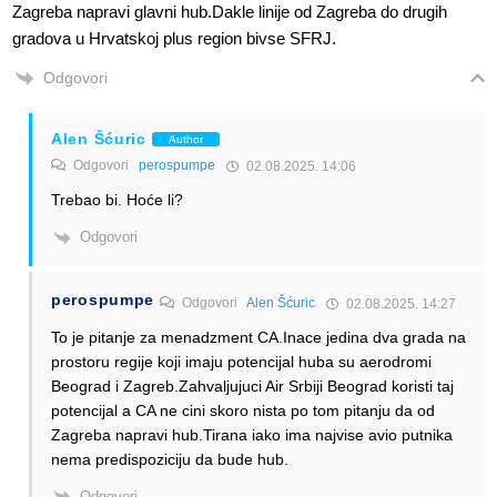
Zagreba napravi glavni hub.Dakle linije od Zagreba do drugih
gradova u Hrvatskoj plus region bivse SFRJ.
Odgovori
Alen Šćuric
Author
Odgovori
perospumpe
02.08.2025. 14:06
Trebao bi. Hoće li?
Odgovori
perospumpe
Odgovori
Alen Šćuric
02.08.2025. 14:27
To je pitanje za menadzment CA.Inace jedina dva grada na
prostoru regije koji imaju potencijal huba su aerodromi
Beograd i Zagreb.Zahvaljujuci Air Srbiji Beograd koristi taj
potencijal a CA ne cini skoro nista po tom pitanju da od
Zagreba napravi hub.Tirana iako ima najvise avio putnika
nema predispoziciju da bude hub.
Odgovori