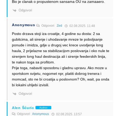
Bio je clanak o propustenom sansama OU na zamaaero.
Odgovori
Anonymous
Odgovori
Zed
02.08.2025. 11:48
Posto drzava stoji iza croatije, 4 godine su dosta: 2 sa
gubitcima, ali sirenje i uhodavanje mreze te poboljsanje
ponude i imidza, gdje u drugoj vec krece uvodjenje long
haula, 2 prijelazne sa stabilizacijom poslovanja i oko nule te
sirenjem long haul destinacija ali i sirenje feederskih linija,
te nakon toga sa profitom.
Prije toga, nabaviti sposobnu i gladnu upravu. Ako moze u
sportskom svijetu, nogomet npr, platiti dobrog trenera i
momcad, sto ne bi croatija u poslovnom? Oh, wait, pa onda
bi lokalni uhljebi izvisili.
Odgovori
Alen Šćuric
Author
Odgovori
Anonymous
02.08.2025. 13:57