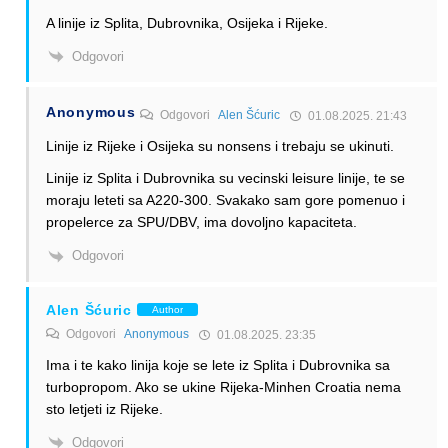
A linije iz Splita, Dubrovnika, Osijeka i Rijeke.
Odgovori
Anonymous
Odgovori
Alen Šćuric
01.08.2025. 21:43
Linije iz Rijeke i Osijeka su nonsens i trebaju se ukinuti.
Linije iz Splita i Dubrovnika su vecinski leisure linije, te se
moraju leteti sa A220-300. Svakako sam gore pomenuo i
propelerce za SPU/DBV, ima dovoljno kapaciteta.
Odgovori
Alen Šćuric
Author
Odgovori
Anonymous
01.08.2025. 23:35
Ima i te kako linija koje se lete iz Splita i Dubrovnika sa
turbopropom. Ako se ukine Rijeka-Minhen Croatia nema
sto letjeti iz Rijeke.
Odgovori