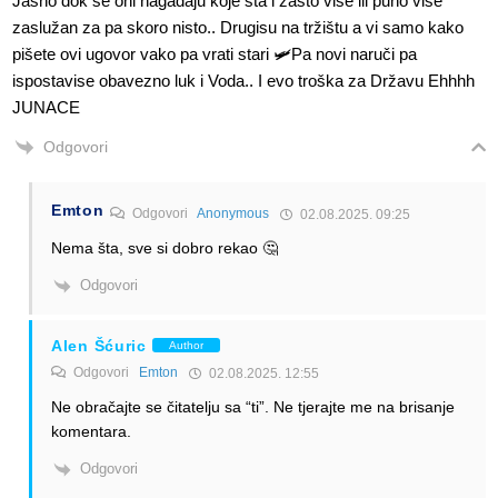
Jasno dok se oni nagađaju koje šta i zašto više ili puno više
zaslužan za pa skoro nisto.. Drugisu na tržištu a vi samo kako
pišete ovi ugovor vako pa vrati stari 🛩️Pa novi naruči pa
ispostavise obavezno luk i Voda.. I evo troška za Državu Ehhhh
JUNACE
Odgovori
Emton
Odgovori
Anonymous
02.08.2025. 09:25
Nema šta, sve si dobro rekao 🤔
Odgovori
Alen Šćuric
Author
Odgovori
Emton
02.08.2025. 12:55
Ne obračajte se čitatelju sa “ti”. Ne tjerajte me na brisanje
komentara.
Odgovori