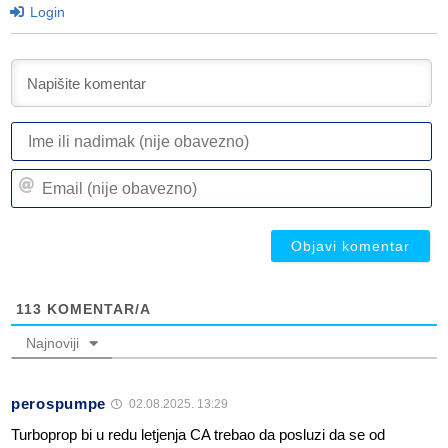
Login
I
ili
n
Em
(n
(n
ob
ob
113
KOMENTAR/A
Najnoviji
perospumpe
02.08.2025. 13:29
Turboprop bi u redu letjenja CA trebao da posluzi da se od