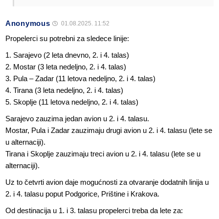
Anonymous
01.08.2025. 11:52
Propelerci su potrebni za sledece linije:
1. Sarajevo (2 leta dnevno, 2. i 4. talas)
2. Mostar (3 leta nedeljno, 2. i 4. talas)
3. Pula – Zadar (11 letova nedeljno, 2. i 4. talas)
4. Tirana (3 leta nedeljno, 2. i 4. talas)
5. Skoplje (11 letova nedeljno, 2. i 4. talas)
Sarajevo zauzima jedan avion u 2. i 4. talasu.
Mostar, Pula i Zadar zauzimaju drugi avion u 2. i 4. talasu (lete se
u alternaciji).
Tirana i Skoplje zauzimaju treci avion u 2. i 4. talasu (lete se u
alternaciji).
Uz to četvrti avion daje mogućnosti za otvaranje dodatnih linija u
2. i 4. talasu poput Podgorice, Prištine i Krakova.
Od destinacija u 1. i 3. talasu propelerci treba da lete za: