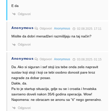
E da
Odgovori
Anonymous
Odgovori
Anonymous
02.08.2025. 17:11
Mislite da dobri menadžeri razmišljaju na taj način?
Odgovori
Anonymous
Odgovori
Anonymous
03.08.2025. 01:15
Da. Ako si siguran i sef stoji iza tebe onda zelis napravit
sustav koji stoji i koji ce tebi osobno donosit pare kroz
nagrade za dobar posao.
Dakle, da.
Pa to je startup situacija, gdje su se i croatia i hrvatska
savrseno doveli nakon 35/6 godina operacija. Wow!
Napomena: ne obracam se anonu sa “ti” nego generalno.
Odgovori