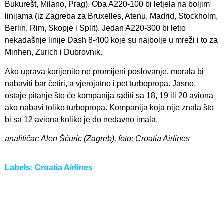
Bukurešt, Milano, Prag). Oba A220-100 bi letjela na boljim
linijama (iz Zagreba za Bruxelles, Atenu, Madrid, Stockholm,
Berlin, Rim, Skopje i Split). Jedan A220-300 bi letio
nekadašnje linije Dash 8-400 koje su najbolje u mreži i to za
Minhen, Zurich i Dubrovnik.
Ako uprava korijenito ne promijeni poslovanje, morala bi
nabaviti bar četiri, a vjerojatno i pet turbopropa. Jasno,
ostaje pitanje što će kompanija raditi sa 18, 19 ili 20 aviona
ako nabavi toliko turbopropa. Kompanija koja nije znala što
bi sa 12 aviona koliko je do nedavno imala.
analitičar: Alen Šćuric (Zagreb), foto: Croatia Airlines
Labels:
Croatia Airlines