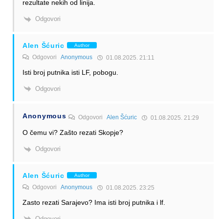
rezultate nekih od linija.
Odgovori
Alen Šćuric
Author
Odgovori
Anonymous
01.08.2025. 21:11
Isti broj putnika isti LF, pobogu.
Odgovori
Anonymous
Odgovori
Alen Šćuric
01.08.2025. 21:29
O čemu vi? Zašto rezati Skopje?
Odgovori
Alen Šćuric
Author
Odgovori
Anonymous
01.08.2025. 23:25
Zasto rezati Sarajevo? Ima isti broj putnika i lf.
Odgovori