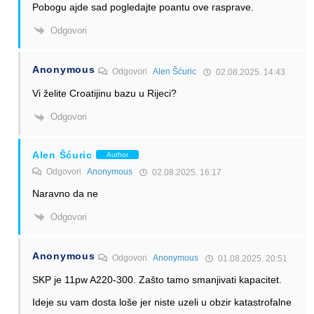
Pobogu ajde sad pogledajte poantu ove rasprave.
Odgovori
Anonymous
Odgovori
Alen Šćuric
02.08.2025. 14:43
Vi želite Croatijinu bazu u Rijeci?
Odgovori
Alen Šćuric
Author
Odgovori
Anonymous
02.08.2025. 16:17
Naravno da ne
Odgovori
Anonymous
Odgovori
Anonymous
01.08.2025. 20:51
SKP je 11pw A220-300. Zašto tamo smanjivati kapacitet.
Ideje su vam dosta loše jer niste uzeli u obzir katastrofalne