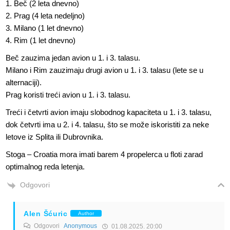
1. Beč (2 leta dnevno)
2. Prag (4 leta nedeljno)
3. Milano (1 let dnevno)
4. Rim (1 let dnevno)
Beč zauzima jedan avion u 1. i 3. talasu.
Milano i Rim zauzimaju drugi avion u 1. i 3. talasu (lete se u
alternaciji).
Prag koristi treći avion u 1. i 3. talasu.
Treći i četvrti avion imaju slobodnog kapaciteta u 1. i 3. talasu,
dok četvrti ima u 2. i 4. talasu, što se može iskoristiti za neke
letove iz Splita ili Dubrovnika.
Stoga – Croatia mora imati barem 4 propelerca u floti zarad
optimalnog reda letenja.
Odgovori
Alen Šćuric
Author
Odgovori
Anonymous
01.08.2025. 20:00