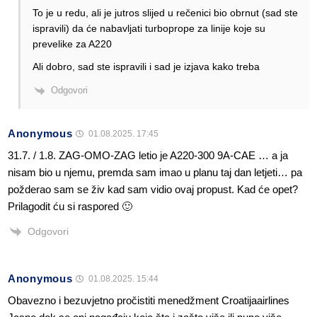
To je u redu, ali je jutros slijed u rečenici bio obrnut (sad ste
ispravili) da će nabavljati turboprope za linije koje su
prevelike za A220
Ali dobro, sad ste ispravili i sad je izjava kako treba
Odgovori
Anonymous
01.08.2025. 17:45
31.7. / 1.8. ZAG-OMO-ZAG letio je A220-300 9A-CAE … a ja
nisam bio u njemu, premda sam imao u planu taj dan letjeti… pa
požderao sam se živ kad sam vidio ovaj propust. Kad će opet?
Prilagodit ću si raspored 🙂
Odgovori
Anonymous
01.08.2025. 15:44
Obavezno i bezuvjetno pročistiti menedžment Croatijaairlines