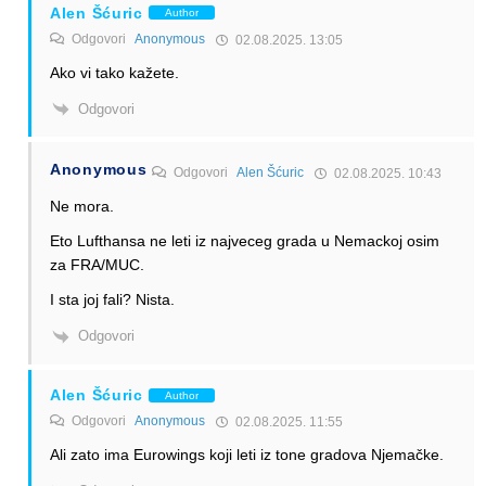
Alen Šćuric
Author
Odgovori
Anonymous
02.08.2025. 13:05
Ako vi tako kažete.
Odgovori
Anonymous
Odgovori
Alen Šćuric
02.08.2025. 10:43
Ne mora.
Eto Lufthansa ne leti iz najveceg grada u Nemackoj osim
za FRA/MUC.
I sta joj fali? Nista.
Odgovori
Alen Šćuric
Author
Odgovori
Anonymous
02.08.2025. 11:55
Ali zato ima Eurowings koji leti iz tone gradova Njemačke.