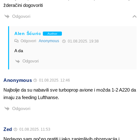
žderačini dogovoriti
Odgovori
Alen Šćuric
Author
Odgovori
Anonymous
01.08.2025. 19:38
A da
Odgovori
Anonymous
01.08.2025. 12:46
Najbolje da su nabavili sve turboprop avione i možda 1-2 A220 da
imaju za feeding Lufthanse.
Odgovori
Zed
01.08.2025. 11:53
Nedavno sam počeo pratiti i jako zanimljivih obzervacija i