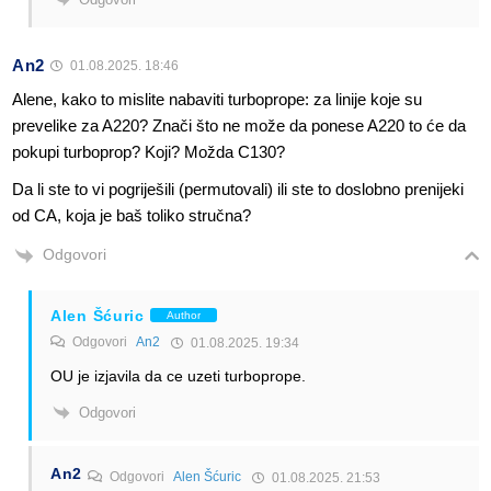
An2
01.08.2025. 18:46
Alene, kako to mislite nabaviti turboprope: za linije koje su
prevelike za A220? Znači što ne može da ponese A220 to će da
pokupi turboprop? Koji? Možda C130?
Da li ste to vi pogriješili (permutovali) ili ste to doslobno prenijeki
od CA, koja je baš toliko stručna?
Odgovori
Alen Šćuric
Author
Odgovori
An2
01.08.2025. 19:34
OU je izjavila da ce uzeti turboprope.
Odgovori
An2
Odgovori
Alen Šćuric
01.08.2025. 21:53