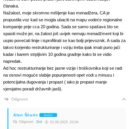
članaka.
Nažalost, moje skromno mišljenje kao menadžera, CA je
propustila voz kad se mogla ubaciti na mapu vodeće regionalne
kompanije prije cca 20 godina. Sada se samo spašava što se
spasiti može jer, na žalost još uvijek nemaju menadžment koji bi
uspio povećati linije i isprofilirati se kao bolji prijevoznik. A sada za
takvo korjenito restrukturiranje i viziju treba ipak imati puno jači
kadar i barem strpljivim 10 godina gradnje kako bi se vidio
napredak.
Ad hoc restrukturiranje bez jasne vizije i troškovnika koji se radi
na osnovi moguće slabije popunjenosti opet vodi u minusu i
potencijalna dugovanja i propast ( iako je propast manje
vjerojatno poradi državnih jasli).
Odgovori
Alen Šćuric
Author
Odgovori
Zed
01.08.2025. 20:04