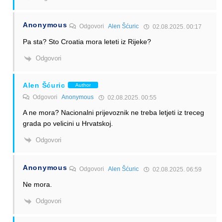
Anonymous
Odgovori
Alen Šćuric
02.08.2025. 00:17
Pa sta? Sto Croatia mora leteti iz Rijeke?
Odgovori
Alen Šćuric
Author
Odgovori
Anonymous
02.08.2025. 00:55
A ne mora? Nacionalni prijevoznik ne treba letjeti iz treceg
grada po velicini u Hrvatskoj.
Odgovori
Anonymous
Odgovori
Alen Šćuric
02.08.2025. 06:59
Ne mora.
Odgovori