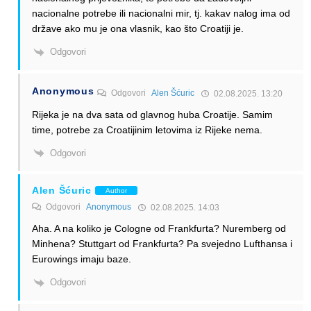
nacionalne potrebe ili nacionalni mir, tj. kakav nalog ima od
države ako mu je ona vlasnik, kao što Croatiji je.
Odgovori
Anonymous
Odgovori
Alen Šćuric
02.08.2025. 13:20
Rijeka je na dva sata od glavnog huba Croatije. Samim
time, potrebe za Croatijinim letovima iz Rijeke nema.
Odgovori
Alen Šćuric
Author
Odgovori
Anonymous
02.08.2025. 14:03
Aha. A na koliko je Cologne od Frankfurta? Nuremberg od
Minhena? Stuttgart od Frankfurta? Pa svejedno Lufthansa i
Eurowings imaju baze.
Odgovori