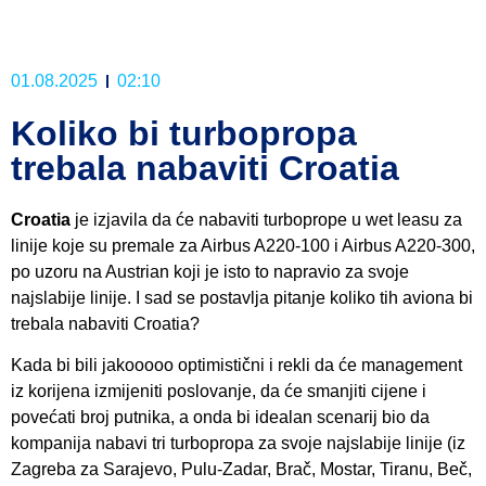
01.08.2025
02:10
Koliko bi turbopropa
trebala nabaviti Croatia
Croatia
je izjavila da će nabaviti turboprope u wet leasu za
linije koje su premale za Airbus A220-100 i Airbus A220-300,
po uzoru na Austrian koji je isto to napravio za svoje
najslabije linije. I sad se postavlja pitanje koliko tih aviona bi
trebala nabaviti Croatia?
Kada bi bili jakooooo optimistični i rekli da će management
iz korijena izmijeniti poslovanje, da će smanjiti cijene i
povećati broj putnika, a onda bi idealan scenarij bio da
kompanija nabavi tri turbopropa za svoje najslabije linije (iz
Zagreba za Sarajevo, Pulu-Zadar, Brač, Mostar, Tiranu, Beč,