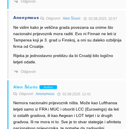
Odgovori
Anonymous
Odgovori
Alen Šćuric
02.08.2025. 10:57
Ne vidim kako je veličina grada povezana sa onime što
nacionalni prijevoznik mora raditi. Evo ni Finnair ne leti iz
Tamperea koji je 3. grad u Finskoj, a oni su daleko ozbiljnija
firma od Croatije.
Rijeka je jednostavno preblizu da bi Croatiji bilo logično
letjeti odatle.
Odgovori
Alen Šćuric
Author
Odgovori
Anonymous
02.08.2025. 12:41
Nemora nacionalni prijevoznik ništa. Može kao Lufthansa
letjeti samo iz FRA i MUC i otvoriti LCC (Eurowings) da leti
iz ostalih gradova, ili kao Aegean i LOT letjet i iz drugih
gradvoa. Ili ne mora ni to. Sve je to stvar stategije i afiniteta
nacionalnog prijevoznika, te potrebe da zadovoljni