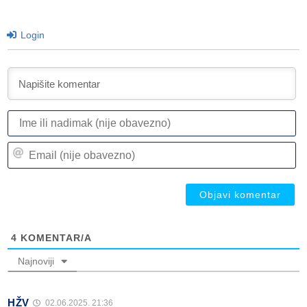
Login
I
ili
n
Em
(n
(n
ob
ob
4
KOMENTAR/A
Najnoviji
HŽV
02.06.2025. 21:36