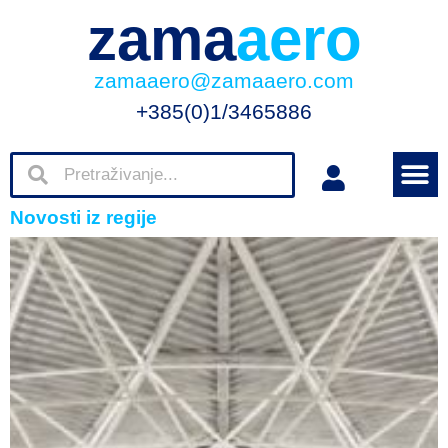
zama
aero
zamaaero@zamaaero.com
+385(0)1/3465886
Novosti iz regije