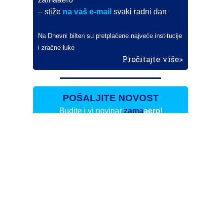
– stiže
na vaš e-mail
svaki radni dan
Na Dnevni bilten su pretplaćene najveće institucije
i zračne luke
Pročitajte više>
POŠALJITE NOVOST
Budite i vi novinar
zama
aero
!
Ako pošaljete 10 novosti koje objavimo
možete postati honorarni suradnik
i pisati za novac!
Info
Pretplata na dnevne biltene