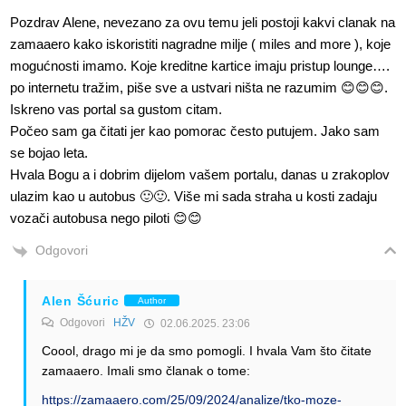
Pozdrav Alene, nevezano za ovu temu jeli postoji kakvi clanak na
zamaaero kako iskoristiti nagradne milje ( miles and more ), koje
mogućnosti imamo. Koje kreditne kartice imaju pristup lounge….
po internetu tražim, piše sve a ustvari ništa ne razumim 😊😊😊.
Iskreno vas portal sa gustom citam.
Počeo sam ga čitati jer kao pomorac često putujem. Jako sam
se bojao leta.
Hvala Bogu a i dobrim dijelom vašem portalu, danas u zrakoplov
ulazim kao u autobus 🙂🙂. Više mi sada straha u kosti zadaju
vozači autobusa nego piloti 😊😊
Odgovori
Alen Šćuric
Author
Odgovori
HŽV
02.06.2025. 23:06
Coool, drago mi je da smo pomogli. I hvala Vam što čitate
zamaaero. Imali smo članak o tome:
https://zamaaero.com/25/09/2024/analize/tko-moze-