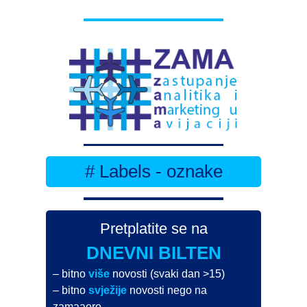
# Labels - oznake
Pretplatite se na
DNEVNI BILTEN
– bitno
više
novosti (svaki dan >15)
– bitno
svježije
novosti nego na
zamaaero