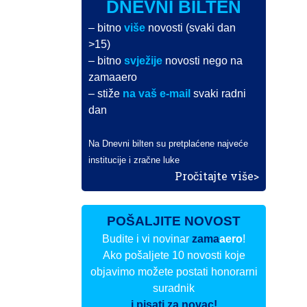
DNEVNI BILTEN
– bitno
više
novosti (svaki dan
>15)
– bitno
svježije
novosti nego na
zamaaero
– stiže
na vaš e-mail
svaki radni
dan
Na Dnevni bilten su pretplaćene najveće
institucije i zračne luke
Pročitajte više>
POŠALJITE NOVOST
Budite i vi novinar
zama
aero
!
Ako pošaljete 10 novosti koje
objavimo možete postati honorarni
suradnik
i pisati za novac!