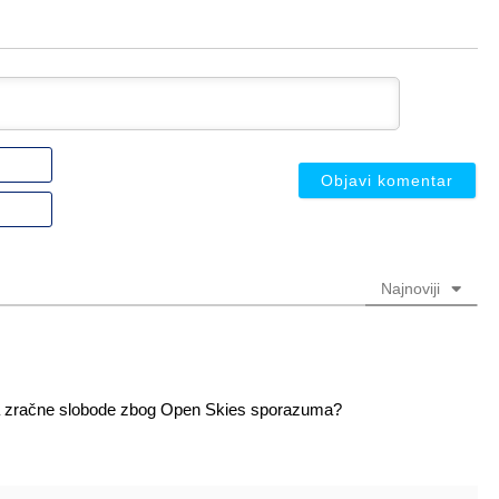
Ime
ili
nadimak
Email
(nije
(nije
obavezno)
obavezno)
Najnoviji
je za zračne slobode zbog Open Skies sporazuma?