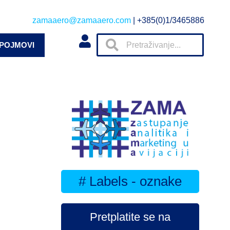
zamaaero@zamaaero.com
| +385(0)1/3465886
 POJMOVI
# Labels - oznake
Pretplatite se na