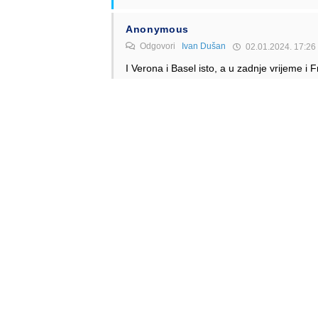
Anonymous
Odgovori
Ivan Dušan
02.01.2024. 17:26
I Verona i Basel isto, a u zadnje vrijeme i 
Odgovori
Anonymous
01.01.2024. 18:51
No to je samo jedna sezonska linija. Ona ne doka
Odgovori
Alen Šćuric
Author
Odgovori
Anonymous
01.01.2024. 22:26
Ma to je istina. Izuzetci potvrđuju pravila.
Odgovori