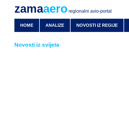
zama
aero
regionalni avio-portal
HOME
ANALIZE
NOVOSTI IZ REGIJE
Novosti iz svijeta