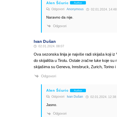
Alen Šćuric
Author
Odgovori
Anonymous
02.01.2024. 14:48
Naravno da nije.
Odgovori
Ivan Dušan
02.01.2024. 08:07
Ova sezonska linija je najviše radi skijaša koji iz
do skijališta u Tirolu. Ostale zračne luke koje su 
skijašima su Geneva, Innsbruck, Zurich, Torino i
Odgovori
Alen Šćuric
Author
Odgovori
Ivan Dušan
02.01.2024. 12:38
Jasno.
Odgovori