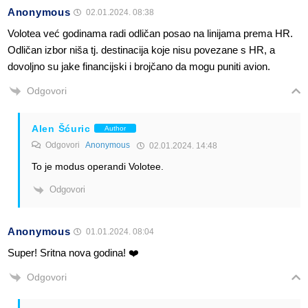
Anonymous
02.01.2024. 08:38
Volotea već godinama radi odličan posao na linijama prema HR.
Odličan izbor niša tj. destinacija koje nisu povezane s HR, a
dovoljno su jake financijski i brojčano da mogu puniti avion.
Odgovori
Alen Šćuric
Author
Odgovori
Anonymous
02.01.2024. 14:48
To je modus operandi Volotee.
Odgovori
Anonymous
01.01.2024. 08:04
Super! Sritna nova godina! ❤️
Odgovori