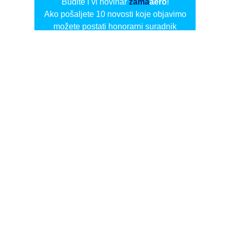
Budite i vi novinar
zama
aero
!
Ako pošaljete 10 novosti koje objavimo
možete postati honorarni suradnik
i pisati za novac!
Info
Pretplata na dnevne biltene
Update
O nama
Kontakt
Impressum
Privacy Policy