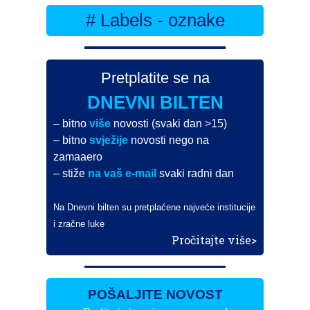
# Labels - oznake
Pretplatite se na
DNEVNI BILTEN
– bitno
više
novosti (svaki dan >15)
– bitno
svježije
novosti nego na
zamaaero
– stiže
na vaš e-mail
svaki radni dan
Na Dnevni bilten su pretplaćene najveće institucije
i zračne luke
Pročitajte više>
POŠALJITE NOVOST