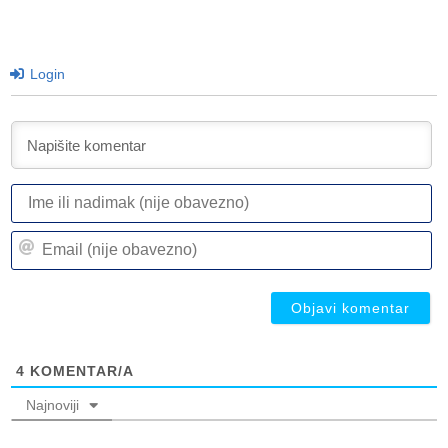
Login
I
ili
n
Em
(n
(n
ob
ob
4
KOMENTAR/A
Najnoviji