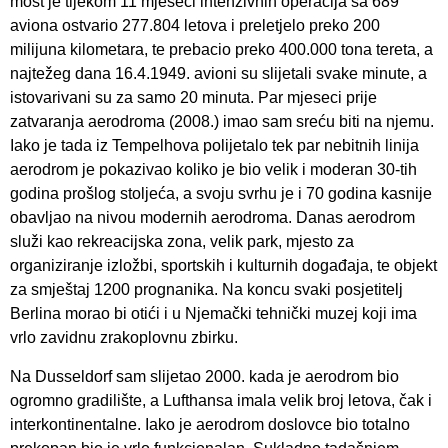
most je tijekom 11 mjeseci intenzivnih operacija sa 689
aviona ostvario 277.804 letova i preletjelo preko 200
milijuna kilometara, te prebacio preko 400.000 tona tereta, a
najtežeg dana 16.4.1949. avioni su slijetali svake minute, a
istovarivani su za samo 20 minuta. Par mjeseci prije
zatvaranja aerodroma (2008.) imao sam sreću biti na njemu.
Iako je tada iz Tempelhova polijetalo tek par nebitnih linija
aerodrom je pokazivao koliko je bio velik i moderan 30-tih
godina prošlog stoljeća, a svoju svrhu je i 70 godina kasnije
obavljao na nivou modernih aerodroma. Danas aerodrom
služi kao rekreacijska zona, velik park, mjesto za
organiziranje izložbi, sportskih i kulturnih događaja, te objekt
za smještaj 1200 prognanika. Na koncu svaki posjetitelj
Berlina morao bi otići i u Njemački tehnički muzej koji ima
vrlo zavidnu zrakoplovnu zbirku.
Na Dusseldorf sam slijetao 2000. kada je aerodrom bio
ogromno gradilište, a Lufthansa imala velik broj letova, čak i
interkontinentalne. Iako je aerodrom doslovce bio totalno