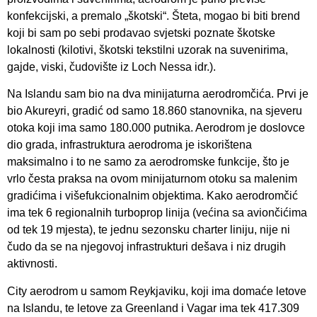
konfekcijski, a premalo „škotski“. Šteta, mogao bi biti brend
koji bi sam po sebi prodavao svjetski poznate škotske
lokalnosti (kilotivi, škotski tekstilni uzorak na suvenirima,
gajde, viski, čudovište iz Loch Nessa idr.).
Na Islandu sam bio na dva minijaturna aerodromčića. Prvi je
bio Akureyri, gradić od samo 18.860 stanovnika, na sjeveru
otoka koji ima samo 180.000 putnika. Aerodrom je doslovce
dio grada, infrastruktura aerodroma je iskorištena
maksimalno i to ne samo za aerodromske funkcije, što je
vrlo česta praksa na ovom minijaturnom otoku sa malenim
gradićima i višefukcionalnim objektima. Kako aerodromčić
ima tek 6 regionalnih turboprop linija (većina sa aviončićima
od tek 19 mjesta), te jednu sezonsku charter liniju, nije ni
čudo da se na njegovoj infrastrukturi dešava i niz drugih
aktivnosti.
City aerodrom u samom Reykjaviku, koji ima domaće letove
na Islandu, te letove za Greenland i Vagar ima tek 417.309