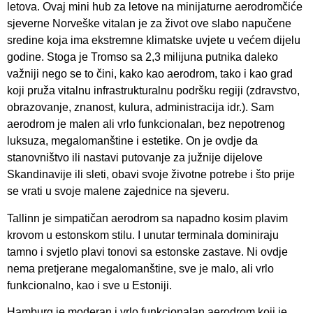
letova. Ovaj mini hub za letove na minijaturne aerodromčiće
sjeverne Norveške vitalan je za život ove slabo napučene
sredine koja ima ekstremne klimatske uvjete u većem dijelu
godine. Stoga je Tromso sa 2,3 milijuna putnika daleko
važniji nego se to čini, kako kao aerodrom, tako i kao grad
koji pruža vitalnu infrastrukturalnu podršku regiji (zdravstvo,
obrazovanje, znanost, kulura, administracija idr.). Sam
aerodrom je malen ali vrlo funkcionalan, bez nepotrenog
luksuza, megalomanštine i estetike. On je ovdje da
stanovništvo ili nastavi putovanje za južnije dijelove
Skandinavije ili sleti, obavi svoje životne potrebe i što prije
se vrati u svoje malene zajednice na sjeveru.
Tallinn je simpatičan aerodrom sa napadno kosim plavim
krovom u estonskom stilu. I unutar terminala dominiraju
tamno i svjetlo plavi tonovi sa estonske zastave. Ni ovdje
nema pretjerane megalomanštine, sve je malo, ali vrlo
funkcionalno, kao i sve u Estoniji.
Hamburg je moderan i vrlo funkcionalan aerodrom koji je