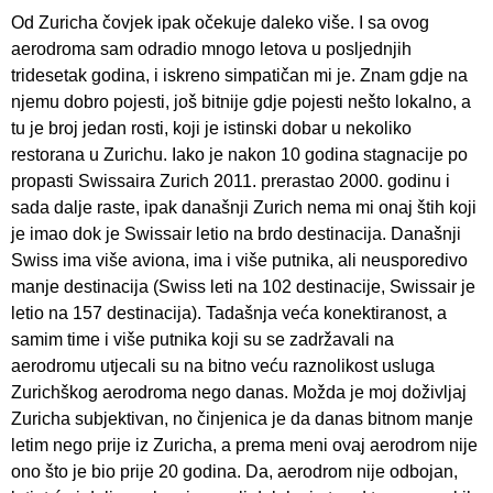
Od Zuricha čovjek ipak očekuje daleko više. I sa ovog
aerodroma sam odradio mnogo letova u posljednjih
tridesetak godina, i iskreno simpatičan mi je. Znam gdje na
njemu dobro pojesti, još bitnije gdje pojesti nešto lokalno, a
tu je broj jedan rosti, koji je istinski dobar u nekoliko
restorana u Zurichu. Iako je nakon 10 godina stagnacije po
propasti Swissaira Zurich 2011. prerastao 2000. godinu i
sada dalje raste, ipak današnji Zurich nema mi onaj štih koji
je imao dok je Swissair letio na brdo destinacija. Današnji
Swiss ima više aviona, ima i više putnika, ali neusporedivo
manje destinacija (Swiss leti na 102 destinacije, Swissair je
letio na 157 destinacija). Tadašnja veća konektiranost, a
samim time i više putnika koji su se zadržavali na
aerodromu utjecali su na bitno veću raznolikost usluga
Zurichškog aerodroma nego danas. Možda je moj doživljaj
Zuricha subjektivan, no činjenica je da danas bitnom manje
letim nego prije iz Zuricha, a prema meni ovaj aerodrom nije
ono što je bio prije 20 godina. Da, aerodrom nije odbojan,