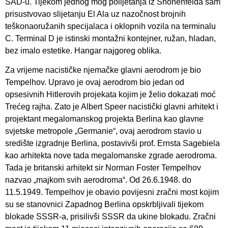
SAD-u. Tijekom jednog mog polijetanja iz Shönenfelda sam
prisustvovao slijetanju El Ala uz nazočnost brojnih
teškonaoružanih specijalaca i oklopnih vozila na terminalu
C. Terminal D je istinski montažni kontejner, ružan, hladan,
bez imalo estetike. Hangar najgoreg oblika.
Za vrijeme nacističke njemačke glavni aerodrom je bio
Tempelhov. Upravo je ovaj aerodrom bio jedan od
opsesivnih Hitlerovih projekata kojim je želio dokazati moć
Trećeg rajha. Zato je Albert Speer nacistički glavni arhitekt i
projektant megalomanskog projekta Berlina kao glavne
svjetske metropole „Germanie“, ovaj aerodrom stavio u
središte izgradnje Berlina, postavivši prof. Ernsta Sagebiela
kao arhitekta nove tada megalomanske zgrade aerodroma.
Tada je britanski arhitekt sir Norman Foster Tempelhov
nazvao „majkom svih aerodroma“. Od 26.6.1948. do
11.5.1949. Tempelhov je obavio povijesni zračni most kojim
su se stanovnici Zapadnog Berlina opskrbljivali tijekom
blokade SSSR-a, prisilivši SSSR da ukine blokadu. Zračni