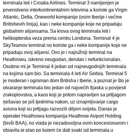
terminala leti i Croatia Airlines. Terminal 3 namijenjen je
prvenstveno interkontinentalnim letovima a koriste ga Virgin
Atlantic, Delta, Oneworld kompanije (osim Iberije i većine
Britishevih linija), kao i neke kompanije koje ne pripadaju
globalnim alijansama. Sa krova ovog terminala leti i
helikopterska veza prema centru Londona. Terminal 4 je
SkyTeamov terminal no koriste ga i neke kompanije koje ne
pripadaju ovoj alijansi. Ovo je i najružniji terminal na
Heathrowu, iskreno neugodan, derutan i nefunkcionalan.
Osobno mi je Terminal 4 jedan od najneugodnijih terminala
na kojima sam bio. Sa terminala 4 leti Air Serbia. Terminal 5
je moderan i ogroman dom Britisha i Iberie, a poznat je što je
otvaranje terminala bio jedan od najvećih fijaska u povijesti
zrakoplovstva, a kaos koji je pritom napravljen sa prtljagom
rješavao se još tjednima nakon, uz iznajmljivanje cargo
aviona koji su prtljagu razvozili diljem svijeta. Danas je
operater Heathrowa kompanija Heathrow Airport Holding
(bivši BAA), no vlada je nezadovoljna ovim koncesionarom i
objavila je plan po kojem će dati svaki od terminala u