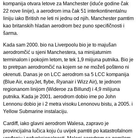
kompanija otvara letove za Manchester (iduće godine čak
22 nove linije), a aerodrom ima čak 51 interkontinentalnu
liniju iako British ne leti ni jednu od njih. Manchester pamtim
kao britanskih hladan aerodrom bez puno specifičnosti i
šarma.
Kada sam 2000. bio na Liverpoolu bio je to majušan
aerodromčić u sjeni Manchestera, sa minijaturnim
terminalom i pokojim letom, te tek 1,9 miijuna putnika. Bio je
to pretrpan aerodromčić na kojem se ne možeš pošteno ni
okrenuti. Danas je on LCC aerodrom sa 5 LCC kompanija
(Blue Air, easyJet, flybe, Ryanair i Wizz Air), te jednom
regionanom linijom (Wideroe za Billund) i 4,9 milijuna
putnika. Kada je 2001. aerodrom dobio ime po John
Lennonu dobio je i 2 metra visoku Lenonovu bistu, a 2005. i
Yellow Submarine instalaciju.
Cardiff, iako glavni aerodrom Walesa, zapravo je
provincijalna lučica koju ću uvijek pamtiti po katastrofalnom