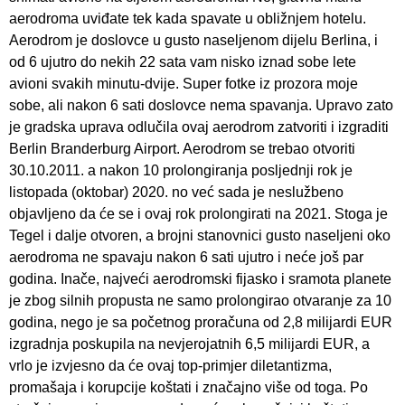
aerodroma uviđate tek kada spavate u obližnjem hotelu.
Aerodrom je doslovce u gusto naseljenom dijelu Berlina, i
od 6 ujutro do nekih 22 sata vam nisko iznad sobe lete
avioni svakih minutu-dvije. Super fotke iz prozora moje
sobe, ali nakon 6 sati doslovce nema spavanja. Upravo zato
je gradska uprava odlučila ovaj aerodrom zatvoriti i izgraditi
Berlin Branderburg Airport. Aerodrom se trebao otvoriti
30.10.2011. a nakon 10 prolongiranja posljednji rok je
listopada (oktobar) 2020. no već sada je neslužbeno
objavljeno da će se i ovaj rok prolongirati na 2021. Stoga je
Tegel i dalje otvoren, a brojni stanovnici gusto naseljeni oko
aerodroma ne spavaju nakon 6 sati ujutro i neće još par
godina. Inače, najveći aerodromski fijasko i sramota planete
je zbog silnih propusta ne samo prolongirao otvaranje za 10
godina, nego je sa početnog proračuna od 2,8 milijardi EUR
izgradnja poskupila na nevjerojatnih 6,5 milijardi EUR, a
vrlo je izvjesno da će ovaj top-primjer diletantizma,
promašaja i korupcije koštati i značajno više od toga. Po