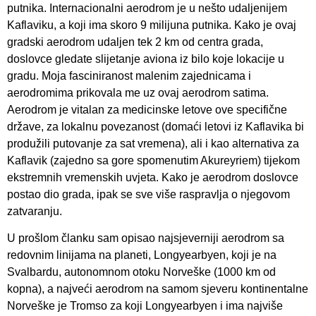
putnika. Internacionalni aerodrom je u nešto udaljenijem
Kaflaviku, a koji ima skoro 9 milijuna putnika. Kako je ovaj
gradski aerodrom udaljen tek 2 km od centra grada,
doslovce gledate slijetanje aviona iz bilo koje lokacije u
gradu. Moja fasciniranost malenim zajednicama i
aerodromima prikovala me uz ovaj aerodrom satima.
Aerodrom je vitalan za medicinske letove ove specifične
države, za lokalnu povezanost (domaći letovi iz Kaflavika bi
produžili putovanje za sat vremena), ali i kao alternativa za
Kaflavik (zajedno sa gore spomenutim Akureyriem) tijekom
ekstremnih vremenskih uvjeta. Kako je aerodrom doslovce
postao dio grada, ipak se sve više raspravlja o njegovom
zatvaranju.
U prošlom članku sam opisao najsjeverniji aerodrom sa
redovnim linijama na planeti, Longyearbyen, koji je na
Svalbardu, autonomnom otoku Norveške (1000 km od
kopna), a najveći aerodrom na samom sjeveru kontinentalne
Norveške je Tromso za koji Longyearbyen i ima najviše