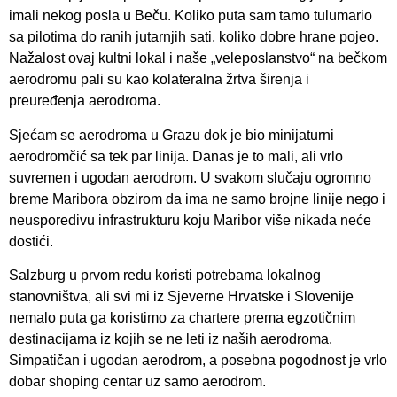
imali nekog posla u Beču. Koliko puta sam tamo tulumario
sa pilotima do ranih jutarnjih sati, koliko dobre hrane pojeo.
Nažalost ovaj kultni lokal i naše „veleposlanstvo“ na bečkom
aerodromu pali su kao kolateralna žrtva širenja i
preuređenja aerodroma.
Sjećam se aerodroma u Grazu dok je bio minijaturni
aerodromčić sa tek par linija. Danas je to mali, ali vrlo
suvremen i ugodan aerodrom. U svakom slučaju ogromno
breme Maribora obzirom da ima ne samo brojne linije nego i
neusporedivu infrastrukturu koju Maribor više nikada neće
dostići.
Salzburg u prvom redu koristi potrebama lokalnog
stanovništva, ali svi mi iz Sjeverne Hrvatske i Slovenije
nemalo puta ga koristimo za chartere prema egzotičnim
destinacijama iz kojih se ne leti iz naših aerodroma.
Simpatičan i ugodan aerodrom, a posebna pogodnost je vrlo
dobar shoping centar uz samo aerodrom.