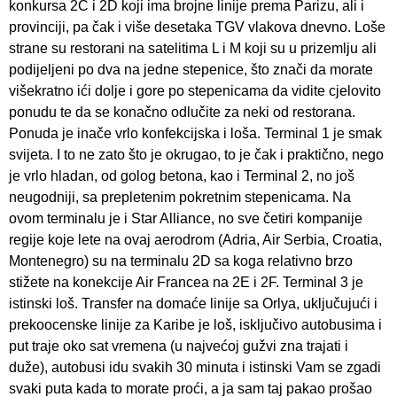
konkursa 2C i 2D koji ima brojne linije prema Parizu, ali i
provinciji, pa čak i više desetaka TGV vlakova dnevno. Loše
strane su restorani na satelitima L i M koji su u prizemlju ali
podijeljeni po dva na jedne stepenice, što znači da morate
višekratno ići dolje i gore po stepenicama da vidite cjelovito
ponudu te da se konačno odlučite za neki od restorana.
Ponuda je inače vrlo konfekcijska i loša. Terminal 1 je smak
svijeta. I to ne zato što je okrugao, to je čak i praktično, nego
je vrlo hladan, od golog betona, kao i Terminal 2, no još
neugodniji, sa prepletenim pokretnim stepenicama. Na
ovom terminalu je i Star Alliance, no sve četiri kompanije
regije koje lete na ovaj aerodrom (Adria, Air Serbia, Croatia,
Montenegro) su na terminalu 2D sa koga relativno brzo
stižete na konekcije Air Francea na 2E i 2F. Terminal 3 je
istinski loš. Transfer na domaće linije sa Orlya, uključujući i
prekoocenske linije za Karibe je loš, isključivo autobusima i
put traje oko sat vremena (u najvećoj gužvi zna trajati i
duže), autobusi idu svakih 30 minuta i istinski Vam se zgadi
svaki puta kada to morate proći, a ja sam taj pakao prošao