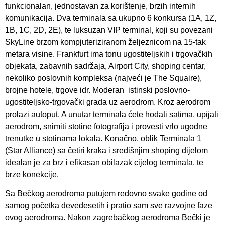
funkcionalan, jednostavan za korištenje, brzih internih
komunikacija. Dva terminala sa ukupno 6 konkursa (1A, 1Z,
1B, 1C, 2D, 2E), te luksuzan VIP terminal, koji su povezani
SkyLine brzom kompjuteriziranom željeznicom na 15-tak
metara visine. Frankfurt ima tonu ugostiteljskih i trgovačkih
objekata, zabavnih sadržaja, Airport City, shoping centar,
nekoliko poslovnih kompleksa (najveći je The Squaire),
brojne hotele, trgove idr. Moderan istinski poslovno-
ugostiteljsko-trgovački grada uz aerodrom. Kroz aerodrom
prolazi autoput. A unutar terminala ćete hodati satima, upijati
aerodrom, snimiti stotine fotografija i provesti vrlo ugodne
trenutke u stotinama lokala. Konačno, oblik Terminala 1
(Star Alliance) sa četiri kraka i središnjim shoping dijelom
idealan je za brz i efikasan obilazak cijelog terminala, te
brze konekcije.
Sa Bečkog aerodroma putujem redovno svake godine od
samog početka devedesetih i pratio sam sve razvojne faze
ovog aerodroma. Nakon zagrebačkog aerodroma Bečki je