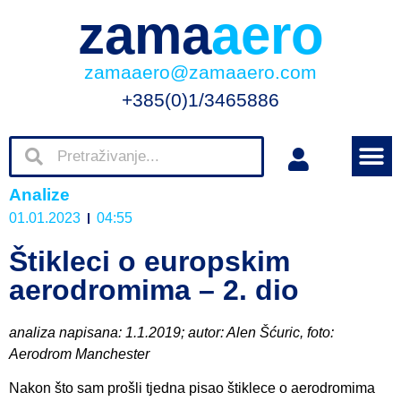
zama
aero
zamaaero@zamaaero.com
+385(0)1/3465886
Analize
01.01.2023
04:55
Štikleci o europskim
aerodromima – 2. dio
analiza napisana: 1.1.2019; autor: Alen Šćuric, foto:
Aerodrom Manchester
Nakon što sam prošli tjedna pisao štiklece o aerodromima