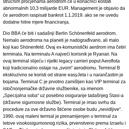
stručnim procjenama aerodrom će u konačnici koštati
abnormalnih 10,3 milijarde EUR. Management je objavio da
će aerodrom raspisati bankrot 1.1.2019. ako se ne uvedu
dodatne hitne mjere financiranja.
Dio BBA će biti i sadašnji Berlin Schönenfeld aerodrom.
Nemalo aerodroma na planeti je nadograđivano, ali malo
koji kao Shönenfeld. Ovaj ex-komunistički aerdrom ima četiri
terminala. Na terminalu A najveći korisnik je Ryanair. Na
ovaj terminal slijeću i rijetki legacy carrieri poput Aeroflota
koji tradicionalno ostaje na „svom“ aerodromu. Terminal B
ekskluzivno se koristi od strane easyJeta i u narančastim je
bojama. Terminal C je prvotno zamišljen kao VIP terminal za
istočnonjemačke državne službenike, sa imenom
„Specijalna soba“ uz posebno osiguranje tadašnjeg Stasi-a
(državne sigurnosne službe). Terminal je imao svrhu da
procedure za ove državno štićene osobe budu „nevidljive“.
1990. ovaj maleni termial je prenamijenjen u terminal za
letove visokosigurnosnog rizika, prvenstveno prema Izraelu i