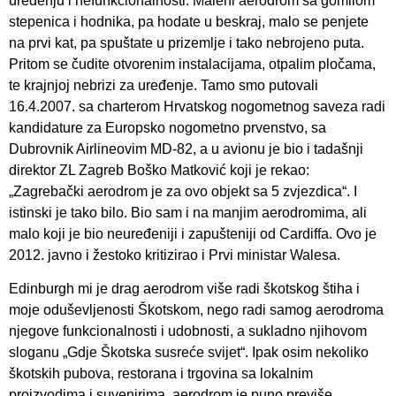
uređenju i nefunkcionalnosti. Maleni aerodrom sa gomilom
stepenica i hodnika, pa hodate u beskraj, malo se penjete
na prvi kat, pa spuštate u prizemlje i tako nebrojeno puta.
Pritom se čudite otvorenim instalacijama, otpalim pločama,
te krajnjoj nebrizi za uređenje. Tamo smo putovali
16.4.2007. sa charterom Hrvatskog nogometnog saveza radi
kandidature za Europsko nogometno prvenstvo, sa
Dubrovnik Airlineovim MD-82, a u avionu je bio i tadašnji
direktor ZL Zagreb Boško Matković koji je rekao:
„Zagrebački aerodrom je za ovo objekt sa 5 zvjezdica“. I
istinski je tako bilo. Bio sam i na manjim aerodromima, ali
malo koji je bio neuređeniji i zapušteniji od Cardiffa. Ovo je
2012. javno i žestoko kritizirao i Prvi ministar Walesa.
Edinburgh mi je drag aerodrom više radi škotskog štiha i
moje oduševljenosti Škotskom, nego radi samog aerodroma
njegove funkcionalnosti i udobnosti, a sukladno njihovom
sloganu „Gdje Škotska susreće svijet“. Ipak osim nekoliko
škotskih pubova, restorana i trgovina sa lokalnim
proizvodima i suvenirima, aerodrom je puno previše