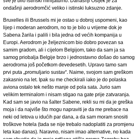
sve je bilo istinski minijaturno. Današnji Osijek je za
ondašnji aerodromčić veliko i istinski luksuzno zdanje.
Bruxelles ili Brussels mi je ostao u dobroj uspomeni, kao
lijep i moderan aerodrom, no to je bilo u vrijeme dok je
Sabena žarila i palili i bila jedna od većih kompanija u
Europi. Aerodrom je željeznicom bio dobro povezan sa
samim gradom, ali i cijelom Belgijom, tako da sam ja sa
samog priobalja Belgije brzo i jednostavno došao do samog
aerodroma još početkom devedesetih. Upravo tamo sam
prvi puta „promuljario sustav“. Naime, svojom sam greškom
zakasnio na let. Ipak su me checkirali iako je do polaska
aviona ostalo tek nešto manje od pola sata. Jurio sam
velikim terminalom i nisam stigao na gate prije zatvaranja.
Kad sam se javio na šalter Sabene, rekli su mi da je greška
moja i da najviše što mogu napraviti je da me prebace na
neki od letova u idućih par dana, a da sam moram snositi
troškove hotela (tada se nije trebalo nadoplatiti za promjenu
leta kao danas). Naravno, nisam imao alternative, no kada