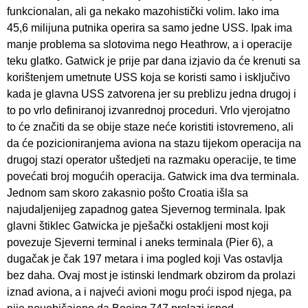
funkcionalan, ali ga nekako mazohistički volim. Iako ima
45,6 milijuna putnika operira sa samo jedne USS. Ipak ima
manje problema sa slotovima nego Heathrow, a i operacije
teku glatko. Gatwick je prije par dana izjavio da će krenuti sa
korištenjem umetnute USS koja se koristi samo i isključivo
kada je glavna USS zatvorena jer su preblizu jedna drugoj i
to po vrlo definiranoj izvanrednoj proceduri. Vrlo vjerojatno
to će značiti da se obije staze neće koristiti istovremeno, ali
da će pozicioniranjema aviona na stazu tijekom operacija na
drugoj stazi operator uštedjeti na razmaku operacije, te time
povećati broj mogućih operacija. Gatwick ima dva terminala.
Jednom sam skoro zakasnio pošto Croatia išla sa
najudaljenijeg zapadnog gatea Sjevernog terminala. Ipak
glavni štiklec Gatwicka je pješački ostakljeni most koji
povezuje Sjeverni terminal i aneks terminala (Pier 6), a
dugačak je čak 197 metara i ima pogled koji Vas ostavlja
bez daha. Ovaj most je istinski lendmark obzirom da prolazi
iznad aviona, a i najveći avioni mogu proći ispod njega, pa