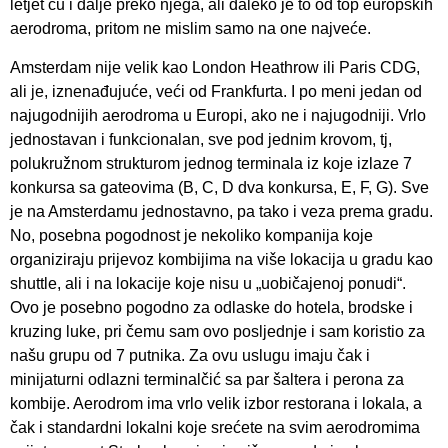
letjet ću i dalje preko njega, ali daleko je to od top europskih
aerodroma, pritom ne mislim samo na one najveće.
Amsterdam nije velik kao London Heathrow ili Paris CDG,
ali je, iznenađujuće, veći od Frankfurta. I po meni jedan od
najugodnijih aerodroma u Europi, ako ne i najugodniji. Vrlo
jednostavan i funkcionalan, sve pod jednim krovom, tj,
polukružnom strukturom jednog terminala iz koje izlaze 7
konkursa sa gateovima (B, C, D dva konkursa, E, F, G). Sve
je na Amsterdamu jednostavno, pa tako i veza prema gradu.
No, posebna pogodnost je nekoliko kompanija koje
organiziraju prijevoz kombijima na više lokacija u gradu kao
shuttle, ali i na lokacije koje nisu u „uobičajenoj ponudi“.
Ovo je posebno pogodno za odlaske do hotela, brodske i
kruzing luke, pri čemu sam ovo posljednje i sam koristio za
našu grupu od 7 putnika. Za ovu uslugu imaju čak i
minijaturni odlazni terminalčić sa par šaltera i perona za
kombije. Aerodrom ima vrlo velik izbor restorana i lokala, a
čak i standardni lokalni koje srećete na svim aerodromima