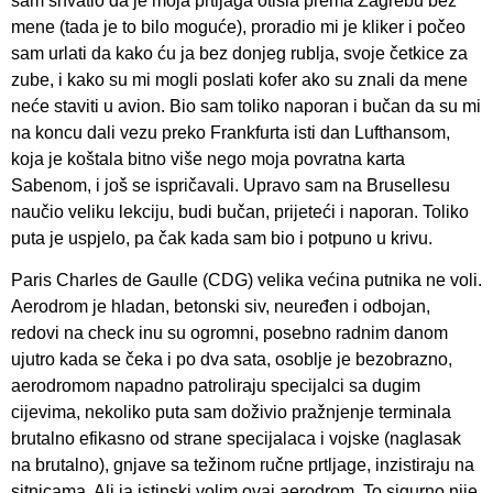
sam shvatio da je moja prtljaga otišla prema Zagrebu bez
mene (tada je to bilo moguće), proradio mi je kliker i počeo
sam urlati da kako ću ja bez donjeg rublja, svoje četkice za
zube, i kako su mi mogli poslati kofer ako su znali da mene
neće staviti u avion. Bio sam toliko naporan i bučan da su mi
na koncu dali vezu preko Frankfurta isti dan Lufthansom,
koja je koštala bitno više nego moja povratna karta
Sabenom, i još se ispričavali. Upravo sam na Brusellesu
naučio veliku lekciju, budi bučan, prijeteći i naporan. Toliko
puta je uspjelo, pa čak kada sam bio i potpuno u krivu.
Paris Charles de Gaulle (CDG) velika većina putnika ne voli.
Aerodrom je hladan, betonski siv, neuređen i odbojan,
redovi na check inu su ogromni, posebno radnim danom
ujutro kada se čeka i po dva sata, osoblje je bezobrazno,
aerodromom napadno patroliraju specijalci sa dugim
cijevima, nekoliko puta sam doživio pražnjenje terminala
brutalno efikasno od strane specijalaca i vojske (naglasak
na brutalno), gnjave sa težinom ručne prtljage, inzistiraju na
sitnicama. Ali ja istinski volim ovaj aerodrom. To sigurno nije