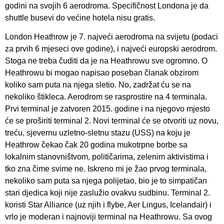
godini na svojih 6 aerodroma. Specifičnost Londona je da
shuttle busevi do većine hotela nisu gratis.
London Heathrow je 7. najveći aerodroma na svijetu (podaci
za prvih 6 mjeseci ove godine), i najveći europski aerodrom.
Stoga ne treba čuditi da je na Heathrowu sve ogromno. O
Heathrowu bi mogao napisao poseban članak obzirom
koliko sam puta na njega sletio. No, zadržat ću se na
nekoliko štikleca. Aerodrom se rasprostire na 4 terminala.
Prvi terminal je zatvoren 2015. godine i na njegovo mjesto
će se proširiti terminal 2. Novi terminal će se otvoriti uz novu,
treću, sjevernu uzletno-sletnu stazu (USS) na koju je
Heathrow čekao čak 20 godina mukotrpne borbe sa
lokalnim stanovništvom, političarima, zelenim aktivistima i
tko zna čime svime ne. Iskreno mi je žao prvog terminala,
nekoliko sam puta sa njega polijetao, bio je to simpatičan
stari djedica koji nije zaslužio ovakvu sudbinu. Terminal 2.
koristi Star Alliance (uz njih i flybe, Aer Lingus, Icelandair) i
vrlo je moderan i najnoviji terminal na Heathrowu. Sa ovog