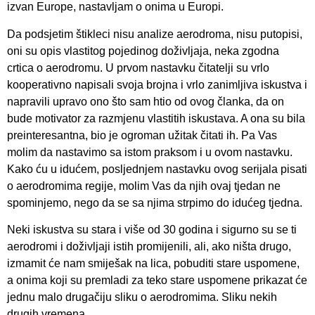
izvan Europe, nastavljam o onima u Europi.
Da podsjetim štikleci nisu analize aerodroma, nisu putopisi,
oni su opis vlastitog pojedinog doživljaja, neka zgodna
crtica o aerodromu. U prvom nastavku čitatelji su vrlo
kooperativno napisali svoja brojna i vrlo zanimljiva iskustva i
napravili upravo ono što sam htio od ovog članka, da on
bude motivator za razmjenu vlastitih iskustava. A ona su bila
preinteresantna, bio je ogroman užitak čitati ih. Pa Vas
molim da nastavimo sa istom praksom i u ovom nastavku.
Kako ću u idućem, posljednjem nastavku ovog serijala pisati
o aerodromima regije, molim Vas da njih ovaj tjedan ne
spominjemo, nego da se sa njima strpimo do idućeg tjedna.
Neki iskustva su stara i više od 30 godina i sigurno su se ti
aerodromi i doživljaji istih promijenili, ali, ako ništa drugo,
izmamit će nam smiješak na lica, pobuditi stare uspomene,
a onima koji su premladi za teko stare uspomene prikazat će
jednu malo drugačiju sliku o aerodromima. Sliku nekih
drugih vremena.