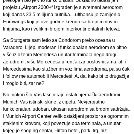
prekopan bio je vrlo funkcionalan. Sukladno tadašnjem
projektu „Airport 2000+“ izgrađen je suvremeni aerodrom
koji danas 23,5 milijuna putnika. Lufthansu je zamijenio
Eurowings koji je ove godine krenuo sa brojnim novim
linijama, kao i velikim brojem interkontinentalnih letova.
Sa Stuttgarta sam letio sa Condorom preko oceana u
Varadero. Lijep, moderan i funkcionalan aerodrom sa bitno
više izloženih Mercedesa unutar terminala nego drugi
aerodromi, više Mercedesa u rent’a’car poslovnicama, ali i
Mercedesima kao službenim vozilima aerodroma, pa su čak
i follow me automobili Mercedesi. A, da, kako bi to drugačije
i moglo biti, zar ne?
No, nakon što Vas fasciniraju ostali njemački aerodromi,
Munich Vas istinski skine iz cipela. Nevjerojatno
funkcionalan, udoban, ukusan aerodrom sa brdom sadržaja.
I Munich Airport Center velik ostakljeni prostor sa ogromnim
staklenim krovom, koji povezuje oba terminala, a unutar
kojeg je shoping centar, Hilton hotel, park, trg, niz