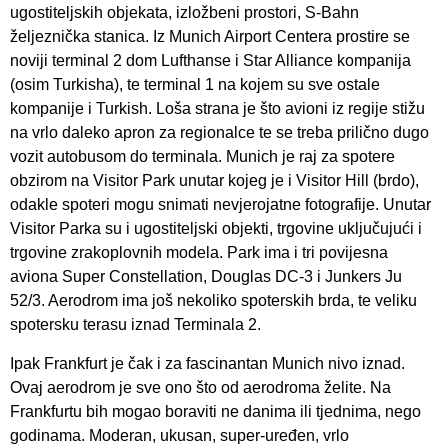
ugostiteljskih objekata, izložbeni prostori, S-Bahn
željeznička stanica. Iz Munich Airport Centera prostire se
noviji terminal 2 dom Lufthanse i Star Alliance kompanija
(osim Turkisha), te terminal 1 na kojem su sve ostale
kompanije i Turkish. Loša strana je što avioni iz regije stižu
na vrlo daleko apron za regionalce te se treba prilično dugo
vozit autobusom do terminala. Munich je raj za spotere
obzirom na Visitor Park unutar kojeg je i Visitor Hill (brdo),
odakle spoteri mogu snimati nevjerojatne fotografije. Unutar
Visitor Parka su i ugostiteljski objekti, trgovine uključujući i
trgovine zrakoplovnih modela. Park ima i tri povijesna
aviona Super Constellation, Douglas DC-3 i Junkers Ju
52/3. Aerodrom ima još nekoliko spoterskih brda, te veliku
spotersku terasu iznad Terminala 2.
Ipak Frankfurt je čak i za fascinantan Munich nivo iznad.
Ovaj aerodrom je sve ono što od aerodroma želite. Na
Frankfurtu bih mogao boraviti ne danima ili tjednima, nego
godinama. Moderan, ukusan, super-uređen, vrlo