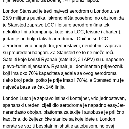
nije neuobičajeno da Boeing 747 prolazi ispod.
London Stansted je treći najveći aerodrom u Londonu, sa
25,9 milijuna putnika. Iskreno ništa posebno, no obzirom da
je Stansted zapravo LCC i leisure aerodrom (ima tek
nekoliko linija kompanija koje nisu LCC, leisure i charteri),
jedan je od boljih takvih aerodroma. Obično su LCC
aerodromi vrlo neugledni, jednostavni, neudobni i zapravo
su preuređeni hangari. Za Stansted se to ne može reći.
Sateliti koje koristi Ryanair (satelit 2, 3 i APV) su u napadno
plavo-žutim nijansama. Ryanair je i dominantan prijevoznik
koji ima oko 70% kapaciteta sjedala sa ovog aerodroma
(iako broj pada, pošto je prije imao i 78%), a Stansted mu je
najveća baza sa čak 146 linija.
London Luton je zapravo istinski kontejner, vrlo jednostavan,
spartanski uređen, cijeli dio aerodroma je napadno easyJet-
naranđasto obojan, platforma za taxije i autobuse je prilično
kaotična, do željezničke stanice sa koje idete u London
morate se voziti besplatnim shuttle autobusom, no ovaj