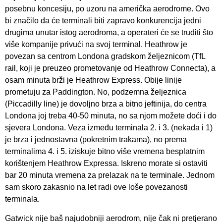
posebnu koncesiju, po uzoru na američka aerodrome. Ovo
bi značilo da će terminali biti zapravo konkurencija jedni
drugima unutar istog aerodroma, a operateri će se truditi što
više kompanije privući na svoj terminal. Heathrow je
povezan sa centrom Londona gradskom željeznicom (TfL
rail, koji je preuzeo prometovanje od Heathrow Connecta), a
osam minuta brži je Heathrow Express. Obije linije
prometuju za Paddington. No, podzemna željeznica
(Piccadilly line) je dovoljno brza a bitno jeftinija, do centra
Londona joj treba 40-50 minuta, no sa njom možete doći i do
sjevera Londona. Veza između terminala 2. i 3. (nekada i 1)
je brza i jednostavna (pokretnim trakama), no prema
terminalima 4. i 5. iziskuje bitno više vremena besplatnim
korištenjem Heathrow Expressa. Iskreno morate si ostaviti
bar 20 minuta vremena za prelazak na te terminale. Jednom
sam skoro zakasnio na let radi ove loše povezanosti
terminala.
Gatwick nije baš najudobniji aerodrom, nije čak ni pretjerano