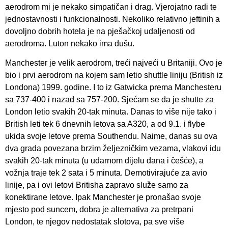
aerodrom mi je nekako simpatičan i drag. Vjerojatno radi te
jednostavnosti i funkcionalnosti. Nekoliko relativno jeftinih a
dovoljno dobrih hotela je na pješačkoj udaljenosti od
aerodroma. Luton nekako ima dušu.
Manchester je velik aerodrom, treći najveći u Britaniji. Ovo je
bio i prvi aerodrom na kojem sam letio shuttle liniju (British iz
Londona) 1999. godine. I to iz Gatwicka prema Manchesteru
sa 737-400 i nazad sa 757-200. Sjećam se da je shutte za
London letio svakih 20-tak minuta. Danas to više nije tako i
British leti tek 6 dnevnih letova sa A320, a od 9.1. i flybe
ukida svoje letove prema Southendu. Naime, danas su ova
dva grada povezana brzim željezničkim vezama, vlakovi idu
svakih 20-tak minuta (u udarnom dijelu dana i češće), a
vožnja traje tek 2 sata i 5 minuta. Demotivirajuće za avio
linije, pa i ovi letovi Britisha zapravo služe samo za
konektirane letove. Ipak Manchester je pronašao svoje
mjesto pod suncem, dobra je alternativa za pretrpani
London, te njegov nedostatak slotova, pa sve više