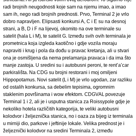
radi brojnih neugodnosti koje sam na njemu imao, a imao
sam ih, nego radi brojnih prednosti. Prvo, Terminal 2 je vrlo
dobro napravljen. Elipsasti konkursi A, C i E su na desnoj
strani, a B, D i F na lijevoj, okomito na ove terminale su
satelit (hala L i M), te satelit G. Između svih ovih terminala je
prometnica koja izgleda kaotično i gdje vozila moraju
napraviti i krug i pola da dođu u pravac kretanja, ali u stvari
ona je osmišljena da nema prelamanja pravaca i da ima što
manje zastoja. U sredini su i autobusni peroni, te rent’a’car
parkirališta. Na CDG su brojni restorani i moj omiljeni
Hippopotamus. Novi satelit (L i M) je vrlo ugodan, zar razliku
od ostalih konkursa, sa debelim tepisima, ogromnim
staklenim površinama i wow efektom. CDGVAL povezuje
Terminal 1 i 2, ali je i usputna stanica za Roissypole gdje je
nekoliko hotela različitih kategorija, te veliki autobusni
kolodvor i željeznička stanica, no i oaza za bijeg iz terminala
u mirniji dio, parkove i jeftinije lokale. Velika prednost je i
željeznički kolodvor na sredini Terminala 2, između