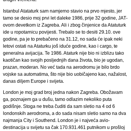
Istanbul Atataturk sam namjerno stavio na prvo mjesto, jer
tamo se desio moj prvi let daleke 1986, prije 32 godine, JAT-
ovom devetkom iz Zagreba. Ali i zbog činjenice da Atatuturk
ide u ropotarnicu povijesti. Trebalo se to desiti 29.10. ove
godine, pa je to prebačeno na 31.12, no sada će ipak neki
letovi ostati na Ataturku još iduće godine, kao i cargo, te
generalna avijacija. Te 1986. Ataturk nije bio ni izblizu tako
kaotičan kao svojih posljednjih dana života, bio je ugodan,
prazan, moderan. No već tada na aerodromu je bilo brdo
vojske sa automatima, što nije bio uobičajeno kao, nažalost,
danas diljem Europe i svijeta.
London je moj grad broj jedna nakon Zagreba. Obožavam
ga, poznajem ga u dušu, tamo odlazim nekoliko puta
godišnje. Stoga ne treba čuditi da sam sletio na 4 od 6
londonskih aerodroma, a do sada nisam sletio samo na dva
najmanja City i Southend. London je i najveća avio-
destinacija u svijetu sa čak 170.931.461 putnikom u prošloj