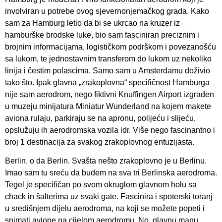
involviran u potrebe ovog sjevernonjemačkog grada. Kako
sam za Hamburg letio da bi se ukrcao na kruzer iz
hamburške brodske luke, bio sam fasciniran preciznim i
brojnim informacijama, logističkom podrškom i povezanošću
sa lukom, te jednostavnim transferom do lukom uz nekoliko
linija i čestim polascima. Samo sam u Amsterdamu doživio
tako što. Ipak glavna „zrakoplovna“ specifičnost Hamburga
nije sam aerodrom, nego fiktivni Knuffingen Airport izgrađen
u muzeju minijatura Miniatur Wunderland na kojem makete
aviona rulaju, parkiraju se na apronu, polijeću i slijeću,
opslužuju ih aerodromska vozila idr. Više nego fascinantno i
broj 1 destinacija za svakog zrakoplovnog entuzijasta.
Berlin, o da Berlin. Svašta nešto zrakoplovno je u Berlinu.
Imao sam tu sreću da budem na sva tri Berlinska aerodroma.
Tegel je specifičan po svom okruglom glavnom holu sa
chack in šalterima uz svaki gate. Fascinira i spoterski toranj
u središnjem dijelu aerodroma, na koji se možete popeti i
snimati avione na cijelom aerodromu. No, glavnu manu