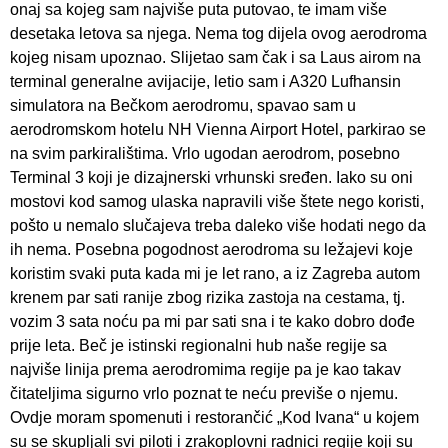
onaj sa kojeg sam najviše puta putovao, te imam više
desetaka letova sa njega. Nema tog dijela ovog aerodroma
kojeg nisam upoznao. Slijetao sam čak i sa Laus airom na
terminal generalne avijacije, letio sam i A320 Lufhansin
simulatora na Bečkom aerodromu, spavao sam u
aerodromskom hotelu NH Vienna Airport Hotel, parkirao se
na svim parkiralištima. Vrlo ugodan aerodrom, posebno
Terminal 3 koji je dizajnerski vrhunski sređen. Iako su oni
mostovi kod samog ulaska napravili više štete nego koristi,
pošto u nemalo slučajeva treba daleko više hodati nego da
ih nema. Posebna pogodnost aerodroma su ležajevi koje
koristim svaki puta kada mi je let rano, a iz Zagreba autom
krenem par sati ranije zbog rizika zastoja na cestama, tj.
vozim 3 sata noću pa mi par sati sna i te kako dobro dođe
prije leta. Beč je istinski regionalni hub naše regije sa
najviše linija prema aerodromima regije pa je kao takav
čitateljima sigurno vrlo poznat te neću previše o njemu.
Ovdje moram spomenuti i restorančić „Kod Ivana“ u kojem
su se skupljali svi piloti i zrakoplovni radnici regije koji su