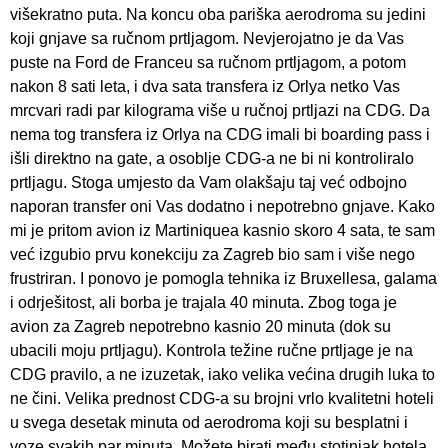
višekratno puta. Na koncu oba pariška aerodroma su jedini
koji gnjave sa ručnom prtljagom. Nevjerojatno je da Vas
puste na Ford de Franceu sa ručnom prtljagom, a potom
nakon 8 sati leta, i dva sata transfera iz Orlya netko Vas
mrcvari radi par kilograma više u ručnoj prtljazi na CDG. Da
nema tog transfera iz Orlya na CDG imali bi boarding pass i
išli direktno na gate, a osoblje CDG-a ne bi ni kontroliralo
prtljagu. Stoga umjesto da Vam olakšaju taj već odbojno
naporan transfer oni Vas dodatno i nepotrebno gnjave. Kako
mi je pritom avion iz Martiniquea kasnio skoro 4 sata, te sam
već izgubio prvu konekciju za Zagreb bio sam i više nego
frustriran. I ponovo je pomogla tehnika iz Bruxellesa, galama
i odrješitost, ali borba je trajala 40 minuta. Zbog toga je
avion za Zagreb nepotrebno kasnio 20 minuta (dok su
ubacili moju prtljagu). Kontrola težine ručne prtljage je na
CDG pravilo, a ne izuzetak, iako velika većina drugih luka to
ne čini. Velika prednost CDG-a su brojni vrlo kvalitetni hoteli
u svega desetak minuta od aerodroma koji su besplatni i
voze svakih par minuta. Možete birati među stotinjak hotela