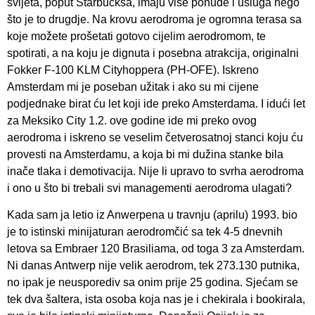
svijeta, poput Starbucksa, imaju više ponude i usluga nego
što je to drugdje. Na krovu aerodroma je ogromna terasa sa
koje možete prošetati gotovo cijelim aerodromom, te
spotirati, a na koju je dignuta i posebna atrakcija, originalni
Fokker F-100 KLM Cityhoppera (PH-OFE). Iskreno
Amsterdam mi je poseban užitak i ako su mi cijene
podjednake birat ću let koji ide preko Amsterdama. I idući let
za Meksiko City 1.2. ove godine ide mi preko ovog
aerodroma i iskreno se veselim četverosatnoj stanci koju ću
provesti na Amsterdamu, a koja bi mi dužina stanke bila
inače tlaka i demotivacija. Nije li upravo to svrha aerodroma
i ono u što bi trebali svi managementi aerodroma ulagati?
Kada sam ja letio iz Anwerpena u travnju (aprilu) 1993. bio
je to istinski minijaturan aerodromčić sa tek 4-5 dnevnih
letova sa Embraer 120 Brasiliama, od toga 3 za Amsterdam.
Ni danas Antwerp nije velik aerodrom, tek 273.130 putnika,
no ipak je neusporediv sa onim prije 25 godina. Sjećam se
tek dva šaltera, ista osoba koja nas je i chekirala i bookirala,